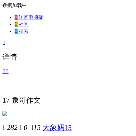
数据加载中

访问电脑版

社区

搜索

详情


17 象哥作文

282

0

15
大象妈15