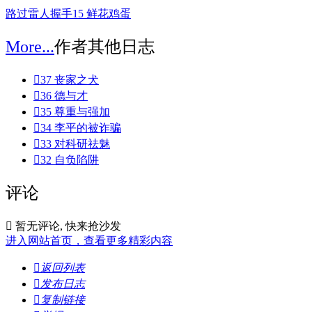
路过
雷人
握手
15
鲜花
鸡蛋
More...
作者其他日志

37 丧家之犬

36 德与才

35 尊重与强加

34 李平的被诈骗

33 对科研祛魅

32 自负陷阱
评论

暂无评论, 快来抢沙发
进入网站首页，查看更多精彩内容

返回列表

发布日志

复制链接