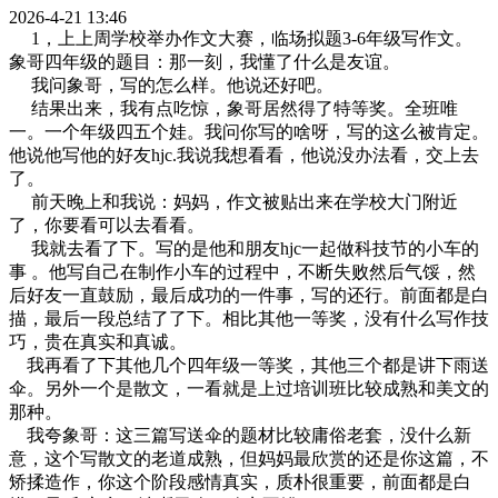
2026-4-21 13:46
1，上上周学校举办作文大赛，临场拟题3-6年级写作文。
象哥四年级的题目：那一刻，我懂了什么是友谊。
我问象哥，写的怎么样。他说还好吧。
结果出来，我有点吃惊，象哥居然得了特等奖。全班唯
一。一个年级四五个娃。我问你写的啥呀，写的这么被肯定。
他说他写他的好友hjc.我说我想看看，他说没办法看，交上去
了。
前天晚上和我说：妈妈，作文被贴出来在学校大门附近
了，你要看可以去看看。
我就去看了下。写的是他和朋友hjc一起做科技节的小车的
事 。他写自己在制作小车的过程中，不断失败然后气馁，然
后好友一直鼓励，最后成功的一件事，写的还行。前面都是白
描，最后一段总结了了下。相比其他一等奖，没有什么写作技
巧，贵在真实和真诚。
我再看了下其他几个四年级一等奖，其他三个都是讲下雨送
伞。另外一个是散文，一看就是上过培训班比较成熟和美文的
那种。
我夸象哥：这三篇写送伞的题材比较庸俗老套，没什么新
意，这个写散文的老道成熟，但妈妈最欣赏的还是你这篇，不
矫揉造作，你这个阶段感情真实，质朴很重要，前面都是白