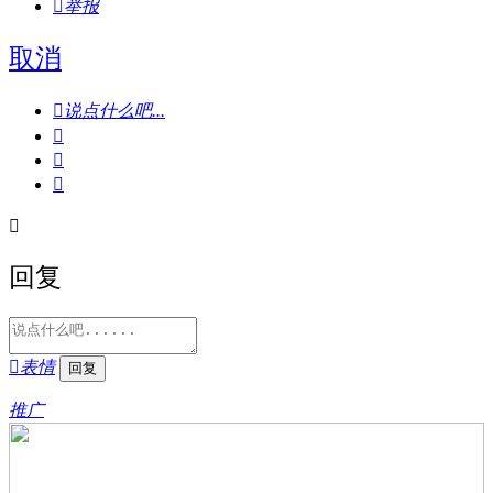

举报
取消

说点什么吧...




回复

表情
推广