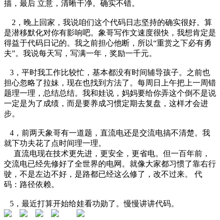
描，最后 立意，清晰干净。确实不错。
2，晚上回家，我说咱们这个代码日志坚持的确实很好。算
是潜移默化对你有影响吧。象哥写作文速度很快，我想肯定是
得益于代码日记的。我之前担心他断，所以“重赏之下必有勇
夫”。我说每天写，写满一年，奖励一千元。
3，平时我工作比较忙，基本都没有时间辅导孩子。之前也
担心忽略了拉妹，现在也找到方法了。每周日上午把上一周错
题理一理，总结总结。我和娃说，妈妈要给你弄这个倒不是说
一定是为了成绩，而是要养成习惯定期去复盘，这样才会进
步。
4，前两天象哥有一道题，直流电还是交流电搞不清楚。我
就下功夫花了点时间理一理。
直流电现在技术更先进，更安全，更省电。但一百年前，
交流电已经先修好了全世界的电网。就像大家都习惯了靠右行
驶，不是左边不好，是路都已经这么修了，改不过来。 代
码：路径依赖。
5，最近打算开始给娃看功勋了。慢慢讲讲代码。