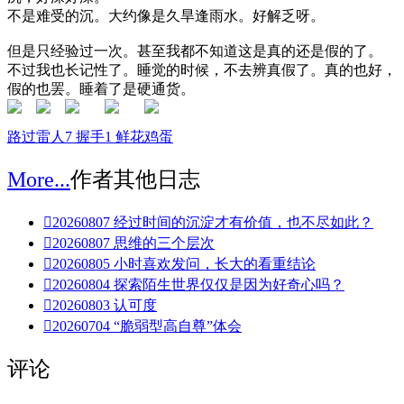
不是难受的沉。大约像是久旱逢雨水。好解乏呀。
但是只经验过一次。甚至我都不知道这是真的还是假的了。
不过我也长记性了。睡觉的时候，不去辨真假了。真的也好，
假的也罢。睡着了是硬通货。
路过
雷人
7
握手
1
鲜花
鸡蛋
More...
作者其他日志

20260807 经过时间的沉淀才有价值，也不尽如此？

20260807 思维的三个层次

20260805 小时喜欢发问，长大的看重结论

20260804 探索陌生世界仅仅是因为好奇心吗？

20260803 认可度

20260704 “脆弱型高自尊”体会
评论