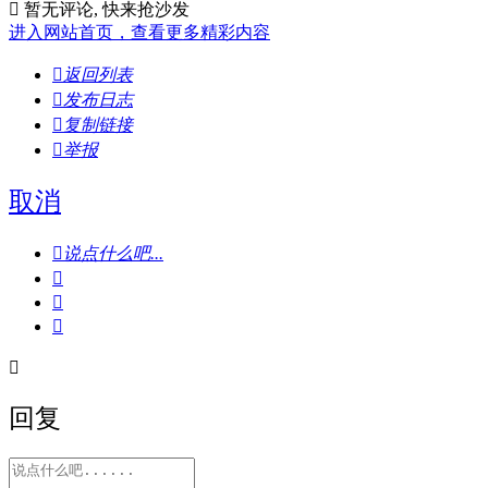

暂无评论, 快来抢沙发
进入网站首页，查看更多精彩内容

返回列表

发布日志

复制链接

举报
取消

说点什么吧...




回复