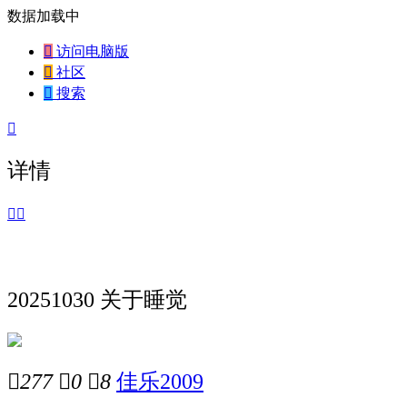
数据加载中

访问电脑版

社区

搜索

详情


20251030 关于睡觉

277

0

8
佳乐2009