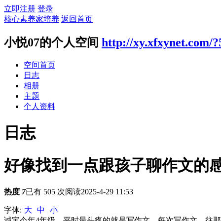
立即注册
登录
核心素养家培养
返回首页
小悦07的个人空间
http://xy.xfxynet.com/
空间首页
日志
相册
主题
个人资料
日志
好像找到一点跟孩子聊作文的
热度
7
已有 505 次阅读
2025-4-29 11:53
字体:
大
中
小
诚宝今年4年级，平时最头疼的就是写作文，每次写作文，往