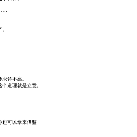
……
了。
要求还不高。
这个道理就是立意。
你也可以拿来借鉴