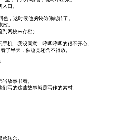
切入口。
改润色，这时候他脑袋仿佛能转了。
来改。
篇到网校来存档）
玩手机，我没同意，哼唧哼唧的很不开心。
书看了半天，催睡觉还舍不得放。
？
都当故事书看。
他们写的这些故事就是写作的素材。
起承转合。