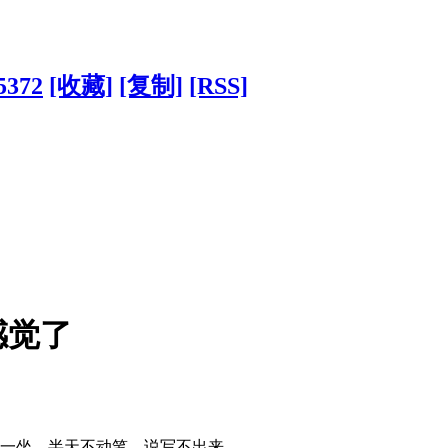
?5372
[收藏]
[复制]
[RSS]
感觉了
那一坐，半天不动笔，说写不出来。