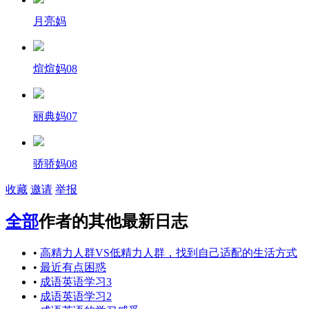
月亮妈
煊煊妈08
丽典妈07
骄骄妈08
收藏
邀请
举报
全部
作者的其他最新日志
•
高精力人群VS低精力人群，找到自己适配的生活方式
•
最近有点困惑
•
成语英语学习3
•
成语英语学习2