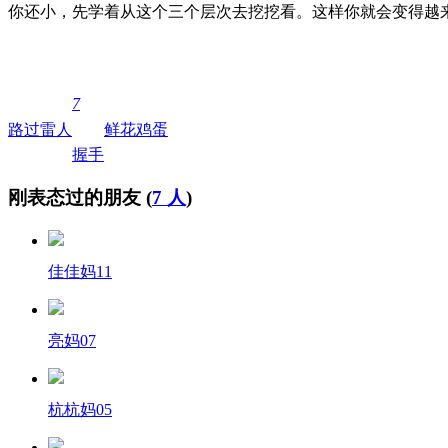
你还小，先学着从这个三个层次去挖挖看。这样你就会变得越
7
路过
雷人
鲜花
鸡蛋
握手
刚表态过的朋友 (
7 人
)
佳佳妈11
亮妈07
杭杭妈05