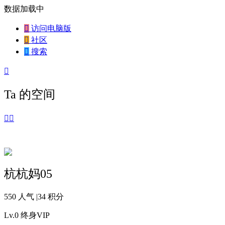
数据加载中

访问电脑版

社区

搜索

Ta 的空间


杭杭妈05
550 人气
|
34 积分
Lv.0
终身VIP