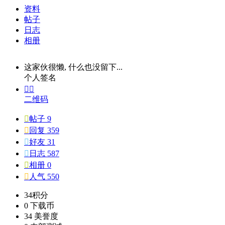
资料
帖子
日志
相册
这家伙很懒, 什么也没留下...
个人签名


二维码

帖子 9

回复 359

好友 31

日志 587

相册 0

人气 550
34
积分
0
下载币
34
美誉度