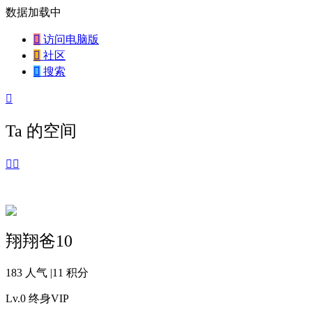
数据加载中

访问电脑版

社区

搜索

Ta 的空间


翔翔爸10
183 人气
|
11 积分
Lv.0
终身VIP