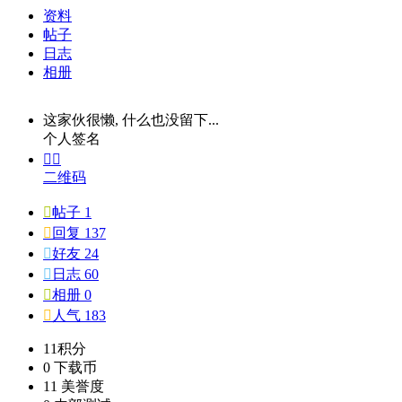
资料
帖子
日志
相册
这家伙很懒, 什么也没留下...
个人签名


二维码

帖子 1

回复 137

好友 24

日志 60

相册 0

人气 183
11
积分
0
下载币
11
美誉度